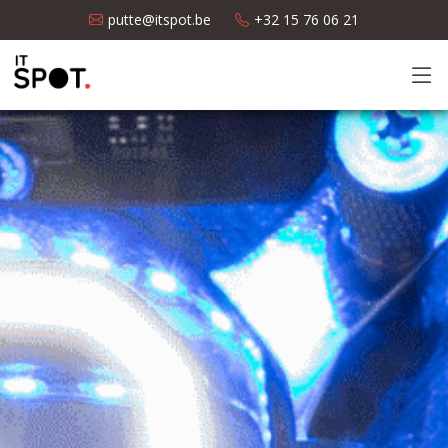
putte@itspot.be
+32 15 76 06 21