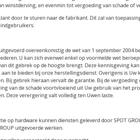
van winstderving, en evenmin tot vergoeding van schade of v
nt door te sturen naar de fabrikant. Dit zal van toepassin
eindgebruikers.
itgevoerd overeenkomstig de wet van 1 september 2004 be
ederen. U kan zich evenwel enkel op voormelde wet beroe
van dit gebrek op de hoogte brengt. Deze kennisgeving kan
aan te bieden bij onze herstellingsdienst. Overigens is Uw 
 Bij gebrek hieraan vervalt de garantie. Bij de vergoeding o
g van de schade voortvloeiend uit Uw gebruik van het prod
. Deze verergering valt volledig ten Uwen laste.
antie op hardware kunnen diensten geleverd door SPOT GRO
GROUP uitgevoerde werken.