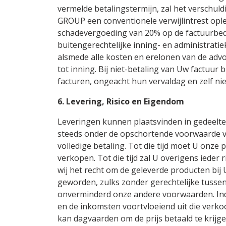
vermelde betalingstermijn, zal het verschul
GROUP een conventionele verwijlintrest opl
schadevergoeding van 20% op de factuurbed
buitengerechtelijke inning- en administratie
alsmede alle kosten en erelonen van de advo
tot inning. Bij niet-betaling van Uw factuur
facturen, ongeacht hun vervaldag en zelf n
6. Levering, Risico en Eigendom
Leveringen kunnen plaatsvinden in gedeelte
steeds onder de opschortende voorwaarde va
volledige betaling. Tot die tijd moet U onz
verkopen. Tot die tijd zal U overigens ieder 
wij het recht om de geleverde producten bij U
geworden, zulks zonder gerechtelijke tussen
onverminderd onze andere voorwaarden. In
en de inkomsten voortvloeiend uit die ver
kan dagvaarden om de prijs betaald te krij