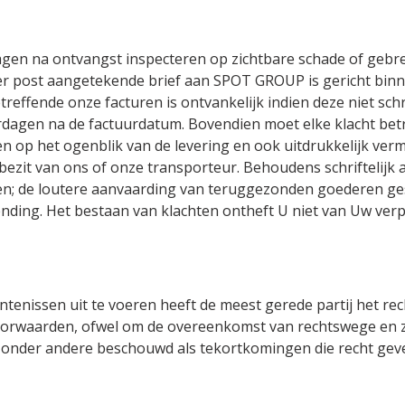
en na ontvangst inspecteren op zichtbare schade of gebrek
ij ter post aangetekende brief aan SPOT GROUP is gericht bi
treffende onze facturen is ontvankelijk indien deze niet schr
dagen na de factuurdatum. Bovendien moet elke klacht betre
 op het ogenblik van de levering en ook uitdrukkelijk verm
bezit van ons of onze transporteur. Behoudens schriftelij
; de loutere aanvaarding van teruggezonden goederen ges
nding. Het bestaan van klachten ontheft U niet van Uw verp
ntenissen uit te voeren heeft de meest gerede partij het r
orwaarden, ofwel om de overeenkomst van rechtswege en z
 onder andere beschouwd als tekortkomingen die recht gev