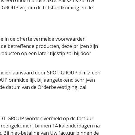
als een onderhandse akte. Alleszins zal Uw
OT GROUP vrij om de totstandkoming en de
 de in de offerte vermelde voorwaarden.
de betreffende producten, deze prijzen zijn
ducten op een later tijdstip zal hij door
d indien aanvaard door SPOT GROUP d.m.v. een
P onmiddellijk bij aangetekend schrijven
 de datum van de Orderbevestiging, zal
 SPOT GROUP worden vermeld op de factuur.
en overeengekomen, binnen 14 kalenderdagen na
 Bij niet-betaling van Uw factuur binnen de