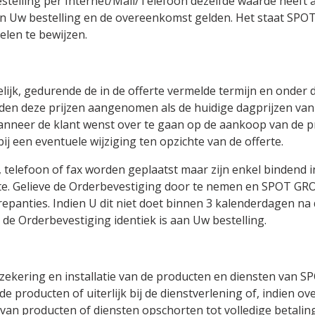
estelling per Internet/Mail/Telefoon dezelfde waarde heeft 
 van Uw bestelling en de overeenkomst gelden. Het staat SP
len te bewijzen.
ftelijk, gedurende de in de offerte vermelde termijn en onder
rden deze prijzen aangenomen als de huidige dagprijzen van 
anneer de klant wenst over te gaan op de aankoop van de pro
een eventuele wijziging ten opzichte van de offerte.
et, telefoon of fax worden geplaatst maar zijn enkel binden
. Gelieve de Orderbevestiging door te nemen en SPOT GROU
epanties. Indien U dit niet doet binnen 3 kalenderdagen na
 Orderbevestiging identiek is aan Uw bestelling.
rzekering en installatie van de producten en diensten van
an de producten of uiterlijk bij de dienstverlening of, indi
n producten of diensten opschorten tot volledige betaling.