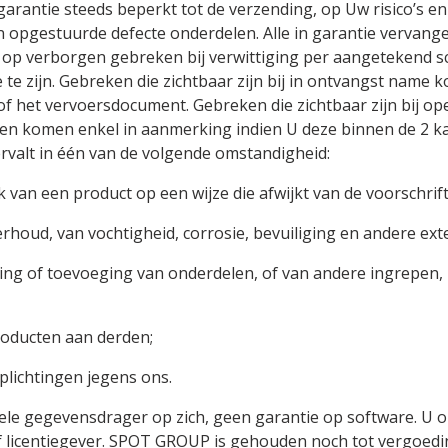
garantie steeds beperkt tot de verzending, op Uw risico’s 
 opgestuurde defecte onderdelen. Alle in garantie vervang
 op verborgen gebreken bij verwittiging per aangetekend s
 te zijn. Gebreken die zichtbaar zijn bij in ontvangst name 
f het vervoersdocument. Gebreken die zichtbaar zijn bij op
en komen enkel in aanmerking indien U deze binnen de 2 
ervalt in één van de volgende omstandigheid:
 van een product op een wijze die afwijkt van de voorschrif
erhoud, van vochtigheid, corrosie, bevuiliging en andere ex
nging of toevoeging van onderdelen, of van andere ingrepen,
roducten aan derden;
plichtingen jegens ons.
e gegevensdrager op zich, geen garantie op software. U ont
 licentiegever. SPOT GROUP is gehouden noch tot vergoedin