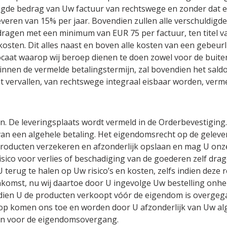
digde bedrag van Uw factuur van rechtswege en zonder dat e
everen van 15% per jaar. Bovendien zullen alle verschuldi
ragen met een minimum van EUR 75 per factuur, ten titel 
kosten. Dit alles naast en boven alle kosten van een gebeurl
caat waarop wij beroep dienen te doen zowel voor de buiten
 binnen de vermelde betalingstermijn, zal bovendien het sal
iet vervallen, van rechtswege integraal eisbaar worden, ve
n. De leveringsplaats wordt vermeld in de Orderbevestiging
n een algehele betaling. Het eigendomsrecht op de gelever
e producten verzekeren en afzonderlijk opslaan en mag U onz
risico voor verlies of beschadiging van de goederen zelf drag
 terug te halen op Uw risico’s en kosten, zelfs indien deze r
komst, nu wij daartoe door U ingevolge Uw bestelling onher
dien U de producten verkoopt vóór de eigendom is overge
koop komen ons toe en worden door U afzonderlijk van Uw
gen voor de eigendomsovergang.