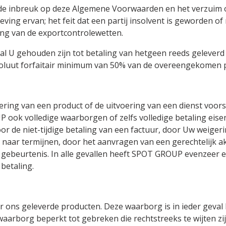
e inbreuk op deze Algemene Voorwaarden en het verzuim om
g ervan; het feit dat een partij insolvent is geworden of ni
ng van de exportcontrolewetten.
l U gehouden zijn tot betaling van hetgeen reeds geleverd
oluut forfaitair minimum van 50% van de overeengekomen pr
ring van een product of de uitvoering van een dienst voor
ook volledige waarborgen of zelfs volledige betaling eise
or de niet-tijdige betaling van een factuur, door Uw weiger
n naar termijnen, door het aanvragen van een gerechtelijk a
gebeurtenis. In alle gevallen heeft SPOT GROUP evenzeer e
 betaling.
r ons geleverde producten. Deze waarborg is in ieder geval
 waarborg beperkt tot gebreken die rechtstreeks te wijten zi