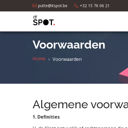
putte@itspot.be
+32 15 76 06 21
Voorwaarden
Home
Voorwaarden
Algemene voorw
1. Definities